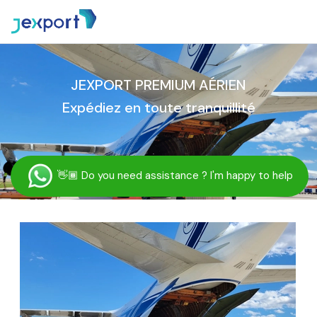
JEXPORT PREMIUM AÉRIEN
Expédiez en toute tranquillité
👋🏾
Do you need assistance ? I'm happy to help